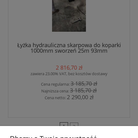
Łyżka hydrauliczna skarpowa do koparki
1000mm sworzeń 25m 93mm
2 816,70 zł
zawiera 23.00% VAT, bez kosztów dostawy
3 185,70 zł
Cena regularna:
3 185,70 zł
Najniższa cena:
2 290,00 zł
Cena netto:
«
1
2
»