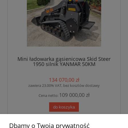
Mini ładowarka gąsienicowa Skid Steer
1950 silnik YANMAR 50KM
134 070,00 zł
zawiera 23.00% VAT, bez kosztów dostawy
109 000,00 zł
Cena netto:
do koszyka
Dbamy o Twoją prywatność