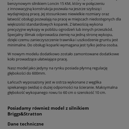
benzynowym silnikiem Loncin 15 KM, który w połączeniu
z innowacyjną konstrukcja pozwala na jeszcze szybszą i
wydajniejszą pracę. Jej stosunkowo niewielkie rozmiary oraz
łatwość obsługi pozwalają na pracę w miejscach niedostępnych dla
większości standardowych koparek. Z łatwością wykona
precyzyjne wykopy w pobliżu ogrodzeń lub innych przeszkód.
Specjalny ślimak odprowadza ziemię na jedną stronę wykopu,
dzięki czemu zanieczyszczenie trawnika i uszkodzenie gruntu jest
minimalne. Do obsługi koparki wymagana jest tylko jedna osoba.
W nowym modelu dodatkowo zostało zamontowane dodatkowe
koło prowadzące ułatwiające pracę.
Nasz model jako jedyny na rynku posiada płynną regulację
głębokości do 600mm.
Łańcuch wyposażony jest w ostrza wykonane z węglika
spiekanego (widia) o dużej odporności na ścieranie. Maksymalna
głębokość wykopanego rowu to 60 cm o szerokość 10 cm.
Posiadamy również model z silnikiem
Briggs&Stratton
Dane techniczne