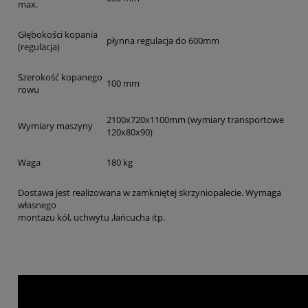
max.
Głębokości kopania
płynna regulacja do 600mm
(regulacja)
Szerokość kopanego
100 mm
rowu
2100x720x1100mm (wymiary transportowe
Wymiary maszyny
120x80x90)
Waga
180 kg
Dostawa jest realizowana w zamkniętej skrzyniopalecie. Wymaga
własnego
montażu kół, uchwytu ,łańcucha itp.