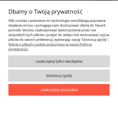
Dbamy o Twoją prywatność
Pomoc
Pliki cookies i pokrewne im technologie umożliwiają poprawne
działanie strony i pomagają nam dostosować ofertę do Twoich
Moje konto
potrzeb. Możesz zaakceptować wykorzystanie przez nas
wszystkich tych plików i przejść do sklepu lub dostosować użycie
plików do swoich preferencji, wybierając opcję "Dostosuj zgody".
Płatności i dostawa
Więcej o plikach cookies przeczytasz w naszej Polityce
prywatności.
Informacje
zaakceptuj tylko niezbędne
O nas
dostosuj zgody
pokaż pełną wersję strony
zaakceptuj wszystkie
Sklep internetowy Shoper.pl