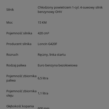
Chłodzony powietrzem 1-cyl. 4-suwowy silnik
Silnik
benzynowy OHV
Moc
15 KM
Pojemność silnika
420 cm³
Producent silnika
Loncin G420F
Rozruch
Ręczny, linka startu
Rodzaj paliwa
Euro benzyna bezołowiowa
Pojemność zbiornika
6,5 litra
paliwa
Pojemność zbiornika
1,1 litra
oleju
Głębokość kopania
600 mm