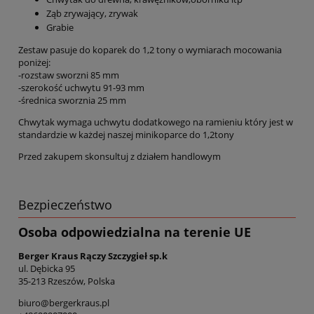
Ząb zrywający, zrywak
Grabie
Zestaw pasuje do koparek do 1,2 tony o wymiarach mocowania
poniżej:
-rozstaw sworzni 85 mm
-szerokość uchwytu 91-93 mm
-średnica sworznia 25 mm
Chwytak wymaga uchwytu dodatkowego na ramieniu który jest w
standardzie w każdej naszej minikoparce do 1,2tony
Przed zakupem skonsultuj z działem handlowym
Bezpieczeństwo
Osoba odpowiedzialna na terenie UE
Berger Kraus Rączy Szczygieł sp.k
ul. Dębicka 95
35-213 Rzeszów, Polska
biuro@bergerkraus.pl