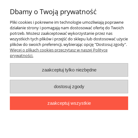
Dbamy o Twoją prywatność
Pliki cookies i pokrewne im technologie umożliwiają poprawne
wyślij
działanie strony i pomagają nam dostosować ofertę do Twoich
potrzeb. Możesz zaakceptować wykorzystanie przez nas
wszystkich tych plików i przejść do sklepu lub dostosować użycie
plików do swoich preferencji, wybierając opcję "Dostosuj zgody".
Pomoc
Więcej o plikach cookies przeczytasz w naszej Polityce
prywatności.
Moje konto
zaakceptuj tylko niezbędne
Płatności i dostawa
dostosuj zgody
Informacje
zaakceptuj wszystkie
O nas
pokaż pełną wersję strony
Sklep internetowy Shoper.pl