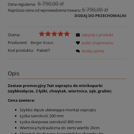
6 790,00 zł
Cena regularna:
6 790,00 zł
Najniższa cena od wprowadzenia towaru:
DODAJ DO PRZECHOWALNI
Ocena:
zapytaj o produkt
Producent:
Berger Kraus
poleć znajomemu
Kod produktu:
Pakiet7
dodaj opinię
Opis
Zestaw promocyjny 7szt osprzętu do minikoparki
(szybkozłącze, 2 łyżki, chwytak, wiertnica, ząb, grabie)
Cena zawiera:
Szybko złącze ułatwiające montaż osprzętu
Łyżka szerokość 200 mm
Łyżka skarpowa szerokość 800 mm
Wiertnica hydrauliczna do ziemi wiertło 20cm
Chwytak do drewna, krawężników,oborniku itp