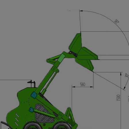
rka Berger Kraus
Koparka Berger Kraus BK4000
ASR z kabiną silnik
z kabiną silnik KUBOTA
TA z klimatyzacją
klimatyzacja
129 150,00 zł
146 370,00 zł
138 990,00 zł
158 670,00 zł
gularna:
Cena regularna:
138 990,00 zł
158 670,00 zł
za cena:
Najniższa cena: