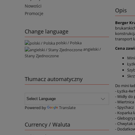
Nowości
Opis
Promocje
Berger Kr
brukarskic
Change language
konstrukcj
transport 
polski / Polska
Cena zawi
angielski /
Stany Zjednoczone
Mini
Łyż
Szyb
Skrz
Tłumacz automatyczny
Do mini ła
- Łyżka 4w
- Widły do 
- Wiertnic
- Spychacz
Powered by
Translate
- Koparka
- Glebogry
- Chwytak 
Currency / Waluta
- Dodatkow