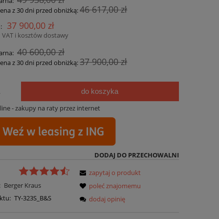
arna:
46 617,00 zł
cena z 30 dni przed obniżką:
37 900,00 zł
:
 VAT i kosztów dostawy
40 600,00 zł
arna:
37 900,00 zł
cena z 30 dni przed obniżką:
do koszyka
.
DODAJ DO PRZECHOWALNI
zapytaj o produkt
:
Berger Kraus
poleć znajomemu
ktu:
TY-323S_B&S
dodaj opinię