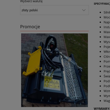
Wybierz walutę
SPECYFIKAC
Siln
Moc
Napę
Promocje
Inst
Max
Max.
Wys
Poje
Włos
Ciśn
Pom
Prze
Prę
Świa
Podś
Pod
Wzm
Wym
Wag
WYMIARY