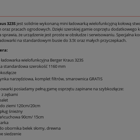
aus 323S
jest solidnie wykonaną mini ładowarką wielofunkcyjną kołową st
h oraz pracach ogrodowych. Dzięki szerokiej gamie osprzętu dodatkowego k
a sprawia, że urządzenie jest proste w obsłudze i serwisowaniu. Specjalna
ładowarki na standardowym busie do 3.5t oraz małych przyczepkach.
era:
 ładowarka wielofunkcyjna Berger Kraus 323S
ka standardowa szerokość 1160 mm
kozłącze
ynka narzędziowa, komplet filtrów, smarownica GRATIS
dowarki posiadamy pełną gamę osprzętu zapinane na szybkozłącze:
1 z zębami
palet
a do ziemi 120cm/20cm
 pług śnieżny
 łańcuchowa 90cm/ 15cm
zarka
do obornika belek słomy, drewna
e siedzenie