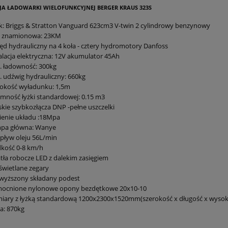
JA ŁADOWARKI WIELOFUNKCYJNEJ BERGER KRAUS 323S
ik: Briggs & Stratton Vanguard 623cm3 V-twin 2 cylindrowy benzynowy
 znamionowa: 23KM
d hydrauliczny na 4 koła - cztery hydromotory Danfoss
alacja elektryczna: 12V akumulator 45Ah
. ładowność: 300kg
 udźwig hydrauliczny: 660kg
okość wyładunku: 1,5m
mność łyżki standardowej: 0.15 m3
kie szybkozłącza DNP -pełne uszczelki
ienie układu :18Mpa
pa główna: Wanye
pływ oleju 56L/min
dkość 0-8 km/h
tła robocze LED z dalekim zasięgiem
wietlane zegary
wyższony składany podest
ocnione nylonowe opony bezdętkowe 20x10-10
iary z łyżką standardową 1200x2300x1520mm(szerokość x długość x wysok
a: 870kg
: