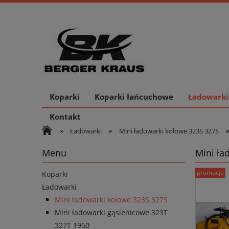
Koparki
Koparki łańcuchowe
Ładowarki
Kontakt
»
»
Ładowarki
Mini ładowarki kołowe 323S 327S
Menu
Mini ła
promocja
Koparki
Ładowarki
Mini ładowarki kołowe 323S 327S
Mini ładowarki gąsienicowe 323T
327T 1950