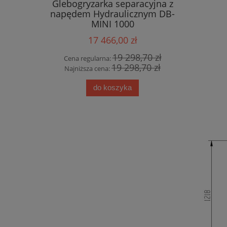
Glebogryzarka separacyjna z
Kopa
napędem Hydraulicznym DB-
BK2800
MINI 1000
KUBO
17 466,00 zł
19 298,70 zł
Cena regularna:
19 298,70 zł
Cena re
Najniższa cena:
Najniżs
do koszyka