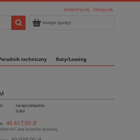
Zarejestruj się
Zaloguj się
Koszyk:
(pusty)
Poradnik techniczny
Raty/Leasing
KM
ć:
na wyczerpaniu
:
3 dni
46 617,00 zł
o:
.00% VAT, bez kosztów dostawy
49 938,00 zł