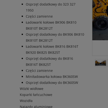
Osprzęt dodatkowy do 323 327
1950
Części zamienne
Ładowarki kołowe BK906 BK810
BK810T BK2812T
Osprzęt dodatkowy do BK906 BK810
BK810T BK2812T
Ładowarki kołowe BK816 BK816T
BK920 BK825 BK825T
Osprzęt dodatkowy do BK816
BK816T BK825T
Części zamienne
Miniładowarka kołowa BK360SW
Osprzęt dodatkowy do BK360SW
Wózki widłowe
Koparki łańcuchowe
Wozidła
Najazdy aluminiowe