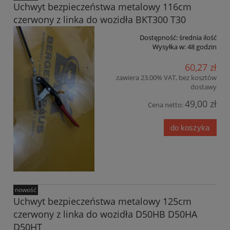
Uchwyt bezpieczeństwa metalowy 116cm
czerwony z linka do wozidła BKT300 T30
Dostępność:
średnia ilość
Wysyłka w:
48 godzin
60,27 zł
zawiera 23.00% VAT, bez kosztów
dostawy
49,00 zł
Cena netto:
do koszyka
nowość
Uchwyt bezpieczeństwa metalowy 125cm
czerwony z linka do wozidła D50HB D50HA
D50HT