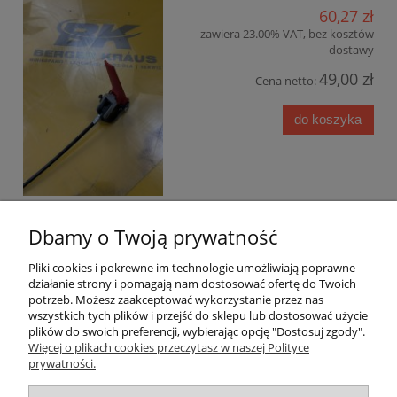
60,27 zł
zawiera 23.00% VAT, bez kosztów
dostawy
49,00 zł
Cena netto:
do koszyka
Dbamy o Twoją prywatność
Pomoc
Pliki cookies i pokrewne im technologie umożliwiają poprawne
działanie strony i pomagają nam dostosować ofertę do Twoich
Moje konto
potrzeb. Możesz zaakceptować wykorzystanie przez nas
wszystkich tych plików i przejść do sklepu lub dostosować użycie
plików do swoich preferencji, wybierając opcję "Dostosuj zgody".
Płatności i dostawa
Więcej o plikach cookies przeczytasz w naszej Polityce
prywatności.
Informacje